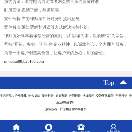
预约咨询：通过电话咨询或者网页留言预约律师详谈.
到所面谈:案情了解，律师解答.
案件分析:主办律师案件研讨分析提出意见.
案件解决:通过调解和诉讼等方式解决法律纠纷.
律师所始终本着诚信经营的原则，以“以诚为本，以质取信”为宗旨，
坚持“开拓、务实、守信”的企业精神，以诚挚的心，全方面的服务，
为每一个客户创造高价值，让客户来的放心，用的舒心。
m.ouhui88.b2b168.com
Top
主营产品：劳动仲裁 拖欠货款 债务纠纷 婚姻家庭 合同纠纷 法律顾问 交通事故赔偿 刑事辩护 企
业法律顾问等
版权所有：广东鹏合律师事务所