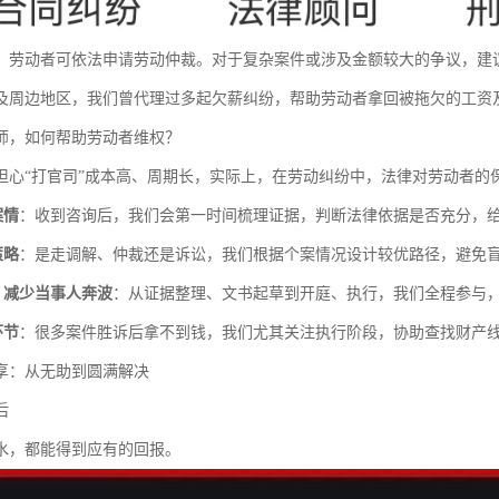
，劳动者可依法申请劳动仲裁。对于复杂案件或涉及金额较大的争议，建
及周边地区，我们曾代理过多起欠薪纠纷，帮助劳动者拿回被拖欠的工资
师，如何帮助劳动者维权？
担心“打官司”成本高、周期长，实际上，在劳动纠纷中，法律对劳动者的
案情
：收到咨询后，我们会第一时间梳理证据，判断法律依据是否充分，
策略
：是走调解、仲裁还是诉讼，我们根据个案情况设计较优路径，避免
，减少当事人奔波
：从证据整理、文书起草到开庭、执行，我们全程参与
环节
：很多案件胜诉后拿不到钱，我们尤其关注执行阶段，协助查找财产
享：从无助到圆满解决
后
水，都能得到应有的回报。