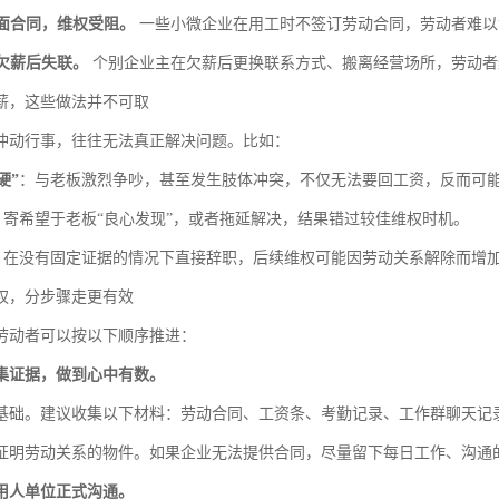
书面合同，维权受阻。
一些小微企业在用工时不签订劳动合同，劳动者难以
意欠薪后失联。
个别企业主在欠薪后更换联系方式、搬离经营场所，劳动者
薪，这些做法并不可取
冲动行事，往往无法真正解决问题。比如：
硬”
：与老板激烈争吵，甚至发生肢体冲突，不仅无法要回工资，反而可
：寄希望于老板“良心发现”，或者拖延解决，结果错过较佳维权时机。
：在没有固定证据的情况下直接辞职，后续维权可能因劳动关系解除而增
权，分步骤走更有效
劳动者可以按以下顺序推进：
集证据，做到心中有数。
基础。建议收集以下材料：劳动合同、工资条、考勤记录、工作群聊天记
证明劳动关系的物件。如果企业无法提供合同，尽量留下每日工作、沟通
用人单位正式沟通。