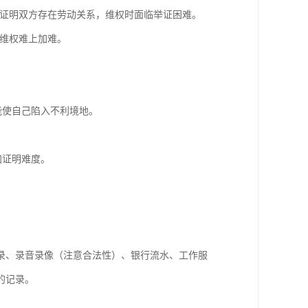
证明双方存在劳动关系，维权时面临举证困难。
维权难上加难。
能使自己陷入不利境地。
加证明难度。
录、录音录像（注意合法性）、银行流水、工作服
的记录。