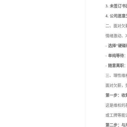
3. 未签订
4. 公司恶
二、面对欠
情绪激动、
-
选择“硬碰
-
单纯等待
-
随意离职
三、理性维
面对欠薪，
第一步：收
这是维权的
或工牌等能
第二步：与