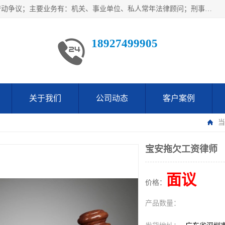
广东鹏合律师事务所主要业务范围：法律顾问、刑事案件、劳动争议；主要业务有：机关、事业单位、私人常年法律顾问；刑事案件辩护、案件代理、犯罪辩护、取保候审等法律事务；以及劳动合同、工伤、工资、辞退、开除等劳动法律事务；多年来，欧辉律师团队一直秉承“以信为本，以法为业”的执业理念，用自己的专业所长为当事人提供优质法律服务，深得当事人的一致好评及信赖。
18927499905
关于我们
公司动态
客户案例
当
宝安拖欠工资律师
面议
价格：
产品数量：