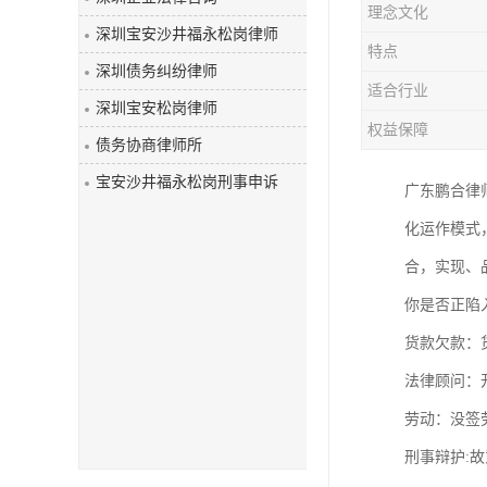
理念文化
深圳宝安沙井福永松岗律师
特点
深圳债务纠纷律师
适合行业
深圳宝安松岗律师
权益保障
债务协商律师所
宝安沙井福永松岗刑事申诉
广东鹏合律
化运作模式
合，实现、
你是否正陷
货款欠款：
法律顾问：
劳动：没签
刑事辩护: