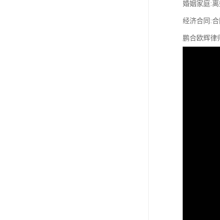
婚姻家庭:
经济合同:
鹏合欧辉律