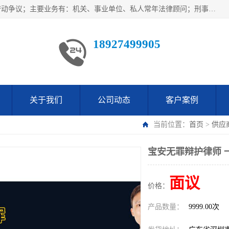
广东鹏合律师事务所主要业务范围：法律顾问、刑事案件、劳动争议；主要业务有：机关、事业单位、私人常年法律顾问；刑事案件辩护、案件代理、犯罪辩护、取保候审等法律事务；以及劳动合同、工伤、工资、辞退、开除等劳动法律事务；多年来，欧辉律师团队一直秉承“以信为本，以法为业”的执业理念，用自己的专业所长为当事人提供优质法律服务，深得当事人的一致好评及信赖。
18927499905
关于我们
公司动态
客户案例
当前位置：
首页
>
供应
宝安无罪辩护律师 
面议
价格：
产品数量：
9999.00次