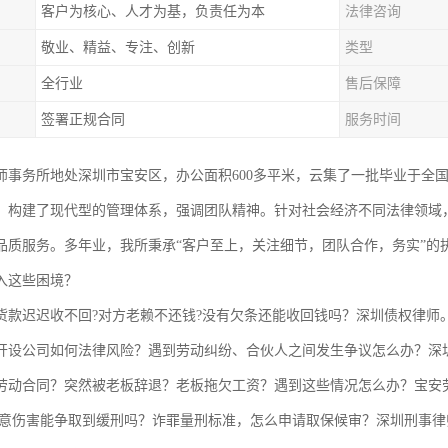
客户为核心、人才为基，负责任为本
法律咨询
敬业、精益、专注、创新
类型
全行业
售后保障
签署正规合同
服务时间
师事务所地处深圳市宝安区，办公面积600多平米，云集了一批毕业于全
，构建了现代型的管理体系，强调团队精神。针对社会经济不同法律领域
品质服务。多年业，我所秉承“客户至上，关注细节，团队合作，务实”的
入这些困境？
货款迟迟收不回?对方老赖不还钱?没有欠条还能收回钱吗？深圳债权律师
开设公司如何法律风险？遇到劳动纠纷、合伙人之间发生争议怎么办？深
劳动合同？突然被老板辞退？老板拖欠工资？遇到这些情况怎么办？宝安
故意伤害能争取到缓刑吗？诈罪量刑标准，怎么申请取保候审？深圳刑事律