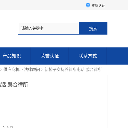
资质认证
产品知识
荣誉认证
联系方式
>
供应商机
>
法律顾问
> 新桥子女抚养律所电话 鹏合律所
话 鹏合律所