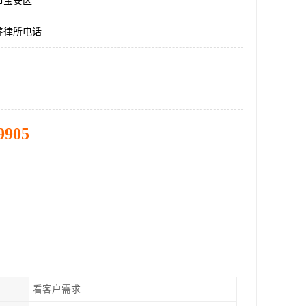
市宝安区
养律所电话
9905
看客户需求