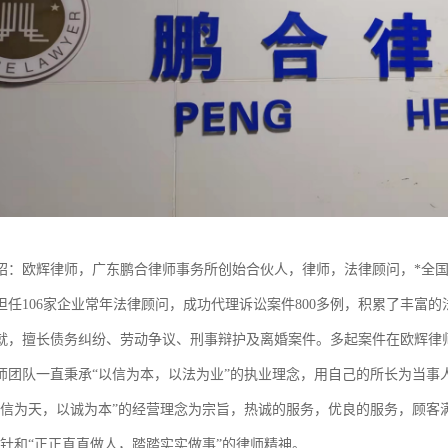
绍：欧辉律师，广东鹏合律师事务所创始合伙人，律师，法律顾问，*全
担任106家企业常年法律顾问，成功代理诉讼案件800多例，积累了丰富
就，擅长债务纠纷、劳动争议、刑事辩护及离婚案件。多起案件在欧辉律
师团队一直秉承“以信为本，以法为业”的执业理念，用自己的所长为当事
以信为天，以诚为本”的经营理念为宗旨，热诚的服务，优良的服务，顾客
方针和“正正直直做人，踏踏实实做事”的律师精神。