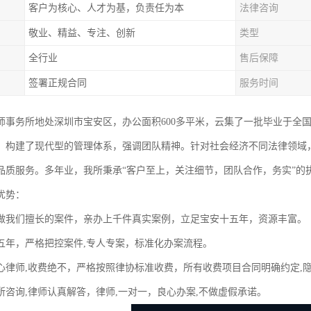
客户为核心、人才为基，负责任为本
法律咨询
敬业、精益、专注、创新
类型
全行业
售后保障
签署正规合同
服务时间
师事务所地处深圳市宝安区，办公面积600多平米，云集了一批毕业于全
，构建了现代型的管理体系，强调团队精神。针对社会经济不同法律领域
品质服务。多年业，我所秉承“客户至上，关注细节，团队合作，务实”的
优势：
做我们擅长的案件，亲办上千件真实案例，立足宝安十五年，资源丰富。
五年，严格把控案件,专人专案，标准化办案流程。
心律师,收费绝不，严格按照律协标准收费，所有收费项目合同明确约定,
所咨询,律师认真解答，律师,一对一，良心办案,不做虚假承诺。