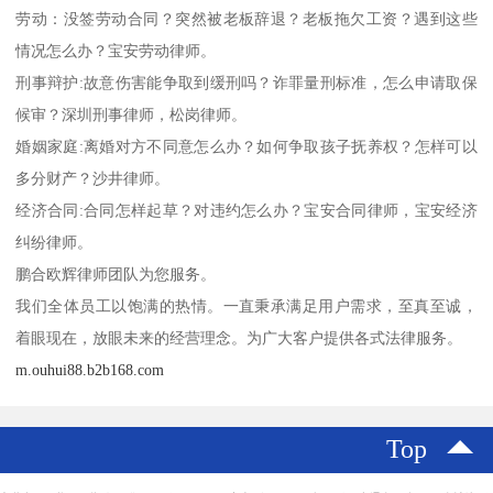
劳动：没签劳动合同？突然被老板辞退？老板拖欠工资？遇到这些
情况怎么办？宝安劳动律师。
刑事辩护:故意伤害能争取到缓刑吗？诈罪量刑标准，怎么申请取保
候审？深圳刑事律师，松岗律师。
婚姻家庭:离婚对方不同意怎么办？如何争取孩子抚养权？怎样可以
多分财产？沙井律师。
经济合同:合同怎样起草？对违约怎么办？宝安合同律师，宝安经济
纠纷律师。
鹏合欧辉律师团队为您服务。
我们全体员工以饱满的热情。一直秉承满足用户需求，至真至诚，
着眼现在，放眼未来的经营理念。为广大客户提供各式法律服务。
m.ouhui88.b2b168.com
Top