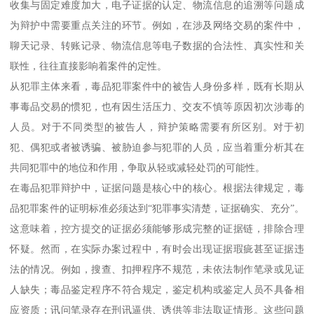
收集与固定难度加大，电子证据的认定、物流信息的追溯等问题成
为辩护中需要重点关注的环节。例如，在涉及网络交易的案件中，
聊天记录、转账记录、物流信息等电子数据的合法性、真实性和关
联性，往往直接影响着案件的定性。
从犯罪主体来看，毒品犯罪案件中的被告人身份多样，既有长期从
事毒品交易的惯犯，也有因生活压力、交友不慎等原因初次涉毒的
人员。对于不同类型的被告人，辩护策略需要有所区别。对于初
犯、偶犯或者被诱骗、被胁迫参与犯罪的人员，应当着重分析其在
共同犯罪中的地位和作用，争取从轻或减轻处罚的可能性。
在毒品犯罪辩护中，证据问题是核心中的核心。根据法律规定，毒
品犯罪案件的证明标准必须达到“犯罪事实清楚，证据确实、充分”。
这意味着，控方提交的证据必须能够形成完整的证据链，排除合理
怀疑。然而，在实际办案过程中，有时会出现证据瑕疵甚至证据违
法的情况。例如，搜查、扣押程序不规范，未依法制作笔录或见证
人缺失；毒品鉴定程序不符合规定，鉴定机构或鉴定人员不具备相
应资质；讯问笔录存在刑讯逼供、诱供等非法取证情形。这些问题