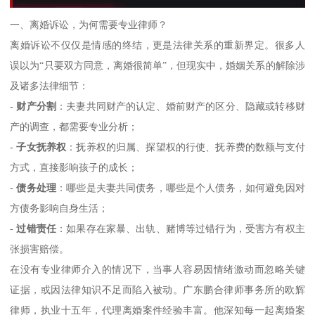
一、离婚诉讼，为何需要专业律师？
离婚诉讼不仅仅是情感的终结，更是法律关系的重新界定。很多人
误以为“只要双方同意，离婚很简单”，但现实中，婚姻关系的解除涉
及诸多法律细节：
-
财产分割
：夫妻共同财产的认定、婚前财产的区分、隐藏或转移财
产的调查，都需要专业分析；
-
子女抚养权
：抚养权的归属、探望权的行使、抚养费的数额与支付
方式，直接影响孩子的成长；
-
债务处理
：哪些是夫妻共同债务，哪些是个人债务，如何避免因对
方债务影响自身生活；
-
过错责任
：如果存在家暴、出轨、赌博等过错行为，受害方有权主
张损害赔偿。
在没有专业律师介入的情况下，当事人容易因情绪激动而忽略关键
证据，或因法律知识不足而陷入被动。广东鹏合律师事务所的欧辉
律师，执业十五年，代理离婚案件经验丰富。他深知每一起离婚案