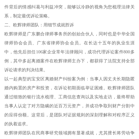
件背后的情感纠葛与利益冲突，能够以冷静的视角为您梳理法律关
系，制定最优诉讼策略。
二、欧辉律师团队：用细节成就胜诉
欧辉律师是广东鹏合律师事务所的创始合伙人，同时也是中华全国
律师协会会员、广东省律师协会会员。在长达十五年的执业生涯
中，他先后担任106家企业常年法律顾问，成功代理诉讼案件800多
例，其中多起离婚案件在欧辉律师主办下，都获得了法院支持全部
诉讼请求的判决结果。
以一起典型的宝安区离婚财产纠纷案为例：当事人因丈夫长期隐匿
婚内购置的房产和投资，在诉讼初期面临举证困难。欧辉律师团队
通过细致的银行流水梳理、工商信息查询以及实地走访，最终帮助
当事人认定了对方隐瞒的近百万元资产，并成功争取到财产分割中
的应得份额。这背后，是团队对证据规则的深刻理解和对程序正义
的执着追求。
欧辉律师团队在民商事研究领域拥有显著成就，尤其擅长将劳动争