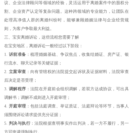
议、企业法律顾问等领域的经验，灵活运用于离婚案件中的股权分
割、企业资产认定等复杂问题。这种跨领域的专业能力，让团队在
处理高净值人群的离婚纠纷时，能够兼顾婚姻法律与企业经营规
则，为客户争取最大利益。
三、宝安离婚诉讼，这些流程您需要了解
在宝安地区，离婚诉讼一般经过以下阶段：
1.
诉前准备
：梳理婚姻基础、争议焦点，收集结婚证、房产证、银
行流水、聊天记录等关键证据；
2.
立案审查
：向有管辖权的法院提交起诉状及证据材料，法院审查
后决定是否受理；
3.
调解程序
：法院在开庭前会组织调解，若双方达成协议，可出具
调解书；调解不成则进入开庭审理；
4.
开庭审理
：包括法庭调查、举证质证、法庭辩论等环节，当事人
须围绕诉讼请求提供充分证据；
5.
判决与执行
：法院根据查明事实作出判决，若一方不履行，另一
方可申请强制执行。