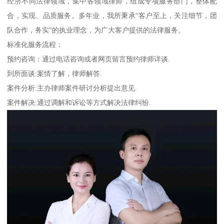
经济不同法律领域，集中各领域律师，组成专项服务部门，整体配
合，实现、品质服务。多年业，我所秉承“客户至上，关注细节，团
队合作，务实”的执业理念，为广大客户提供的法律服务。
标准化服务流程：
预约咨询：通过电话咨询或者网页留言预约律师详谈.
到所面谈:案情了解，律师解答.
案件分析:主办律师案件研讨分析提出意见.
案件解决:通过调解和诉讼等方式解决法律纠纷.