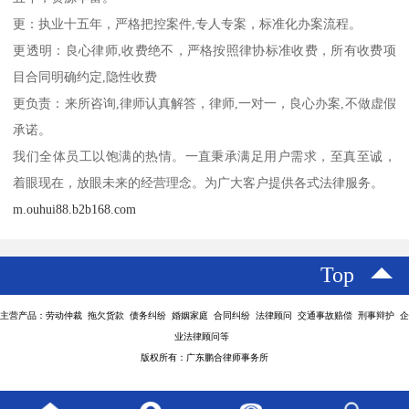
更：执业十五年，严格把控案件,专人专案，标准化办案流程。
更透明：良心律师,收费绝不，严格按照律协标准收费，所有收费项
目合同明确约定,隐性收费
更负责：来所咨询,律师认真解答，律师,一对一，良心办案,不做虚假
承诺。
我们全体员工以饱满的热情。一直秉承满足用户需求，至真至诚，
着眼现在，放眼未来的经营理念。为广大客户提供各式法律服务。
m.ouhui88.b2b168.com
Top
主营产品：劳动仲裁 拖欠货款 债务纠纷 婚姻家庭 合同纠纷 法律顾问 交通事故赔偿 刑事辩护 企
业法律顾问等
版权所有：广东鹏合律师事务所