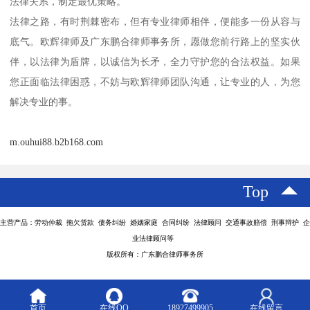
法律关系，制定最优策略。
法律之路，有时荆棘密布，但有专业律师相伴，便能多一份从容与
底气。欧辉律师及广东鹏合律师事务所，愿做您前行路上的坚实伙
伴，以法律为盾牌，以诚信为长矛，全力守护您的合法权益。如果
您正面临法律困惑，不妨与欧辉律师团队沟通，让专业的人，为您
解决专业的事。
m.ouhui88.b2b168.com
Top
主营产品：劳动仲裁 拖欠货款 债务纠纷 婚姻家庭 合同纠纷 法律顾问 交通事故赔偿 刑事辩护 企
业法律顾问等
版权所有：广东鹏合律师事务所
首页
在线QQ
18927499905
在线留言