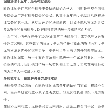
深耕法律十五年，经验铸就信赖
欧辉律师是广东鹏合律师事务所的创始合伙人，同时是中华全国律
师协会及广东省律师协会的会员。执业十五年来，他始终活跃在法
律实务的第一线。从初出茅庐的法律新秀，到如今能从容应对各类
复杂案件的资深律师，欧辉律师走过的每一步都踏实而坚定。
十五年间，他先后担任了106家企业常年法律顾问，成功代理诉讼案
件超过800例。这些数字的背后，是无数个挑灯夜战的案情分析，是
无数次法庭内外的据理力争，更是对当事人深切信任的郑重回应。
欧辉律师深知，每一个案件背后都可能关乎一个家庭的命运、一家
企业的存续，因此他对待每一项委托都全力以赴，力求在法律框架
内为当事人争取最大利益。
多领域专长，精准解决各类法律难题
法律领域浩如烟海，而欧辉律师凭借多年的钻研与实践，在经济合
同、民商事研究领域积累了显著成就。他尤其擅长处理以下几类案
件：
在经济合同领域，无论是买卖合同纠纷、建设工程合同争议，还是