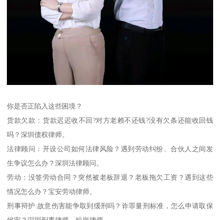
你是否正陷入这些困境？
货款欠款：货款迟迟收不回?对方老赖不还钱?没有欠条还能收回钱
吗？深圳债权律师。
法律顾问：开设公司如何法律风险？遇到劳动纠纷、合伙人之间发
生争议怎么办？深圳法律顾问。
劳动：没签劳动合同？突然被老板辞退？老板拖欠工资？遇到这些
情况怎么办？宝安劳动律师。
刑事辩护:故意伤害能争取到缓刑吗？诈罪量刑标准，怎么申请取保
候审？深圳刑事律师，松岗律师。