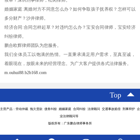
婚姻家庭:离婚对方不同意怎么办？如何争取孩子抚养权？怎样可以
多分财产？沙井律师。
经济合同:合同怎样起草？对违约怎么办？宝安合同律师，宝安经济
纠纷律师。
鹏合欧辉律师团队为您服务。
我们全体员工以饱满的热情。一直秉承满足用户需求，至真至诚，
着眼现在，放眼未来的经营理念。为广大客户提供各式法律服务。
m.ouhui88.b2b168.com
Top
主营产品：劳动仲裁 拖欠货款 债务纠纷 婚姻家庭 合同纠纷 法律顾问 交通事故赔偿 刑事辩护 企
业法律顾问等
版权所有：广东鹏合律师事务所