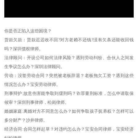
你是否正陷入这些困境？
货款欠款：货款迟迟收不回?对方老赖不还钱?没有欠条还能收回钱
吗？深圳债权律师。
法律顾问：开设公司如何法律风险？遇到劳动纠纷、合伙人之间发
生争议怎么办？深圳法律顾问。
劳动：没签劳动合同？突然被老板辞退？老板拖欠工资？遇到这些
情况怎么办？宝安劳动律师。
刑事辩护:故意伤害能争取到缓刑吗？诈罪量刑标准，怎么申请取保
候审？深圳刑事律师，松岗律师。
婚姻家庭:离婚对方不同意怎么办？如何争取孩子抚养权？怎样可以
多分财产？沙井律师。
经济合同:合同怎样起草？对违约怎么办？宝安合同律师，宝安经济
纠纷律师。