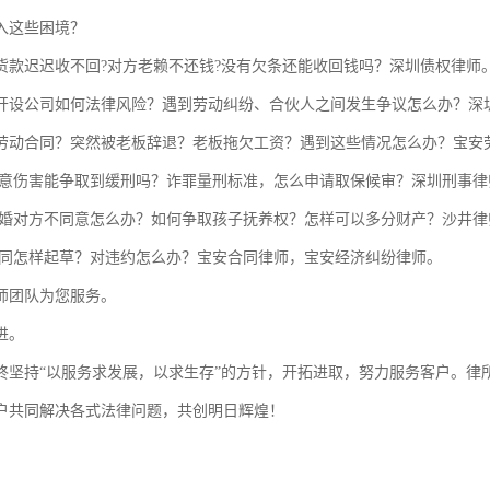
入这些困境？
货款迟迟收不回?对方老赖不还钱?没有欠条还能收回钱吗？深圳债权律师
开设公司如何法律风险？遇到劳动纠纷、合伙人之间发生争议怎么办？深
劳动合同？突然被老板辞退？老板拖欠工资？遇到这些情况怎么办？宝安
故意伤害能争取到缓刑吗？诈罪量刑标准，怎么申请取保候审？深圳刑事律
离婚对方不同意怎么办？如何争取孩子抚养权？怎样可以多分财产？沙井律
合同怎样起草？对违约怎么办？宝安合同律师，宝安经济纠纷律师。
师团队为您服务。
进。
终坚持“以服务求发展，以求生存”的方针，开拓进取，努力服务客户。律
户共同解决各式法律问题，共创明日辉煌！