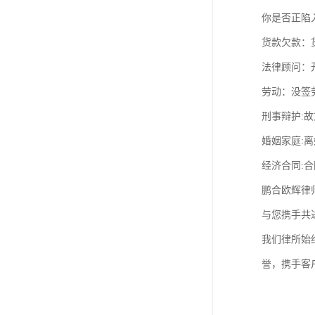
你是否正陷
货款欠款：
法律顾问：
劳动：没签
刑事辩护:
婚姻家庭:
经济合同:
鹏合欧辉律
与您携手共
我们律所始
誉，携手客