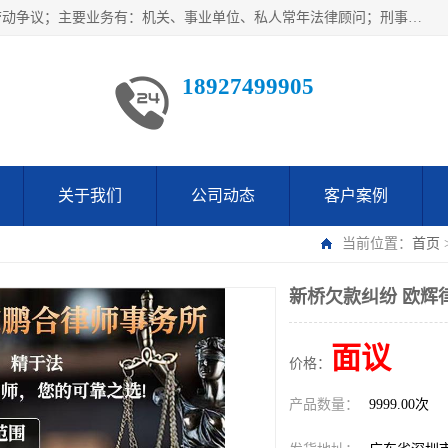
广东鹏合律师事务所主要业务范围：法律顾问、刑事案件、劳动争议；主要业务有：机关、事业单位、私人常年法律顾问；刑事案件辩护、案件代理、犯罪辩护、取保候审等法律事务；以及劳动合同、工伤、工资、辞退、开除等劳动法律事务；多年来，欧辉律师团队一直秉承“以信为本，以法为业”的执业理念，用自己的专业所长为当事人提供优质法律服务，深得当事人的一致好评及信赖。
18927499905
关于我们
公司动态
客户案例
当前位置：
首页
新桥欠款纠纷 欧辉
面议
价格：
产品数量：
9999.00次