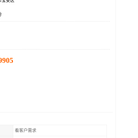
市宝安区
纷
9905
看客户需求