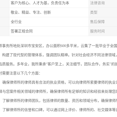
客户为核心、人才为基，负责任为本
法律咨询
敬业、精益、专注、创新
类型
全行业
售后保障
签署正规合同
服务时间
师事务所地处深圳市宝安区，办公面积600多平米，云集了一批毕业于全
，构建了现代型的管理体系，强调团队精神。针对社会经济不同法律领域
品质服务。多年业，我所秉承“客户至上，关注细节，团队合作，务实”的
时需要注意以下几个方面：
资质：确保律师所的律师具有合法的执业资格，可以向律师所索要律师的执
：选择与您案件相关领域的律师所，确保律师所有足够的知识和经验来处理您
团队：了解律师所的律师团队，包括律师的数量、资历和领域分布，确保律
口碑：了解律师所的信誉和口碑，可以通过网上评价、律师所的、社交媒体