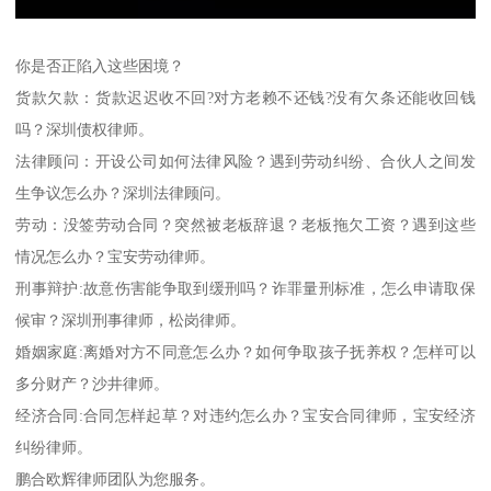
你是否正陷入这些困境？
货款欠款：货款迟迟收不回?对方老赖不还钱?没有欠条还能收回钱
吗？深圳债权律师。
法律顾问：开设公司如何法律风险？遇到劳动纠纷、合伙人之间发
生争议怎么办？深圳法律顾问。
劳动：没签劳动合同？突然被老板辞退？老板拖欠工资？遇到这些
情况怎么办？宝安劳动律师。
刑事辩护:故意伤害能争取到缓刑吗？诈罪量刑标准，怎么申请取保
候审？深圳刑事律师，松岗律师。
婚姻家庭:离婚对方不同意怎么办？如何争取孩子抚养权？怎样可以
多分财产？沙井律师。
经济合同:合同怎样起草？对违约怎么办？宝安合同律师，宝安经济
纠纷律师。
鹏合欧辉律师团队为您服务。