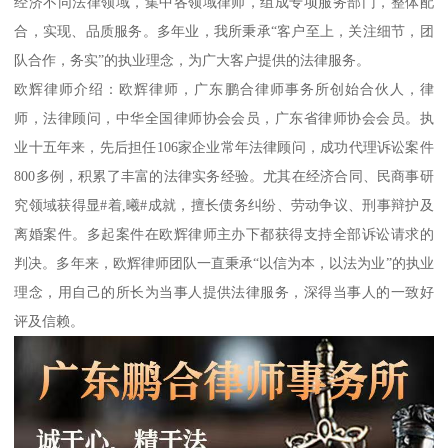
经济不同法律领域，集中各领域律师，组成专项服务部门，整体配
合，实现、品质服务。多年业，我所秉承“客户至上，关注细节，团
队合作，务实”的执业理念，为广大客户提供的法律服务。
欧辉律师介绍：欧辉律师，广东鹏合律师事务所创始合伙人，律
师，法律顾问，中华全国律师协会会员，广东省律师协会会员。执
业十五年来，先后担任106家企业常年法律顾问，成功代理诉讼案件
800多例，积累了丰富的法律实务经验。尤其在经济合同、民商事研
究领域获得显#着,曦#成就，擅长债务纠纷、劳动争议、刑事辩护及
离婚案件。多起案件在欧辉律师主办下都获得支持全部诉讼请求的
判决。多年来，欧辉律师团队一直秉承“以信为本，以法为业”的执业
理念，用自己的所长为当事人提供法律服务，深得当事人的一致好
评及信赖。