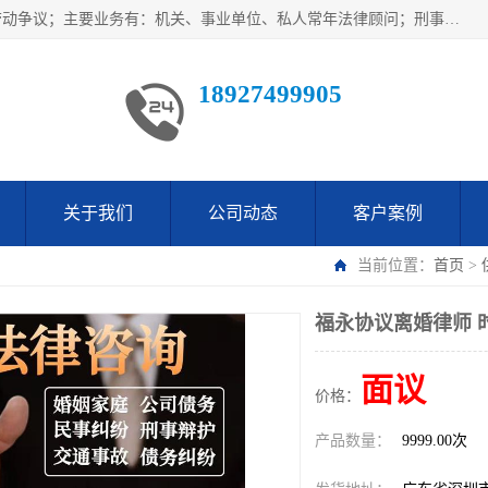
广东鹏合律师事务所主要业务范围：法律顾问、刑事案件、劳动争议；主要业务有：机关、事业单位、私人常年法律顾问；刑事案件辩护、案件代理、犯罪辩护、取保候审等法律事务；以及劳动合同、工伤、工资、辞退、开除等劳动法律事务；多年来，欧辉律师团队一直秉承“以信为本，以法为业”的执业理念，用自己的专业所长为当事人提供优质法律服务，深得当事人的一致好评及信赖。
18927499905
关于我们
公司动态
客户案例
当前位置：
首页
>
福永协议离婚律师 
面议
价格：
产品数量：
9999.00次