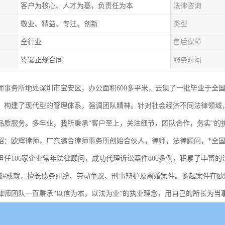
客户为核心、人才为基，负责任为本
法律咨询
敬业、精益、专注、创新
类型
全行业
售后保障
签署正规合同
服务时间
师事务所地处深圳市宝安区，办公面积600多平米，云集了一批毕业于全
，构建了现代型的管理体系，强调团队精神。针对社会经济不同法律领域
品质服务。多年业，我所秉承“客户至上，关注细节，团队合作，务实”的
绍：欧辉律师，广东鹏合律师事务所创始合伙人，律师，法律顾问，*全
担任106家企业常年法律顾问，成功代理诉讼案件800多例，积累了丰富
,曦#成就，擅长债务纠纷、劳动争议、刑事辩护及离婚案件。多起案件在
律师团队一直秉承“以信为本，以法为业”的执业理念，用自己的所长为当