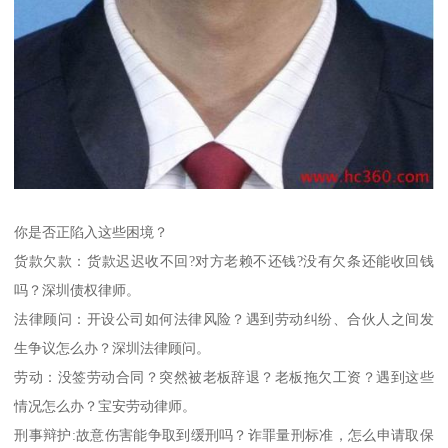
你是否正陷入这些困境？
货款欠款：货款迟迟收不回?对方老赖不还钱?没有欠条还能收回钱
吗？深圳债权律师。
法律顾问：开设公司如何法律风险？遇到劳动纠纷、合伙人之间发
生争议怎么办？深圳法律顾问。
劳动：没签劳动合同？突然被老板辞退？老板拖欠工资？遇到这些
情况怎么办？宝安劳动律师。
刑事辩护:故意伤害能争取到缓刑吗？诈罪量刑标准，怎么申请取保