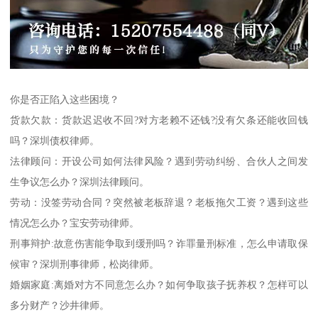
你是否正陷入这些困境？
货款欠款：货款迟迟收不回?对方老赖不还钱?没有欠条还能收回钱
吗？深圳债权律师。
法律顾问：开设公司如何法律风险？遇到劳动纠纷、合伙人之间发
生争议怎么办？深圳法律顾问。
劳动：没签劳动合同？突然被老板辞退？老板拖欠工资？遇到这些
情况怎么办？宝安劳动律师。
刑事辩护:故意伤害能争取到缓刑吗？诈罪量刑标准，怎么申请取保
候审？深圳刑事律师，松岗律师。
婚姻家庭:离婚对方不同意怎么办？如何争取孩子抚养权？怎样可以
多分财产？沙井律师。