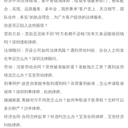
经济不同法律领域，集中各领域律师，组成专项服务部门，整体配
合，实现、品质服务。多年业，我所秉承“客户至上，关注细节，团
队合作，务实”的执业理念，为广大客户提供的法律服务。
你是否正陷入这些困境？
货款欠款：货款迟迟收不回?对方老赖不还钱?没有欠条还能收回钱
吗？深圳债权律师。
法律顾问：开设公司如何法律风险？遇到劳动纠纷、合伙人之间发
生争议怎么办？深圳法律顾问。
劳动：没签劳动合同？突然被老板辞退？老板拖欠工资？遇到这些
情况怎么办？宝安劳动律师。
刑事辩护:故意伤害能争取到缓刑吗？诈罪量刑标准，怎么申请取保
候审？深圳刑事律师，松岗律师。
婚姻家庭:离婚对方不同意怎么办？如何争取孩子抚养权？怎样可以
多分财产？沙井律师。
经济合同:合同怎样起草？对违约怎么办？宝安合同律师，宝安经济
纠纷律师。